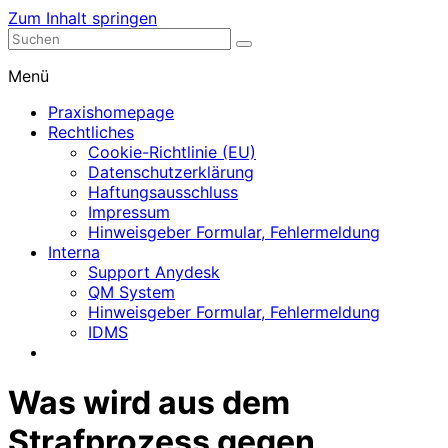
Zum Inhalt springen
Nephrologische Praxis mit Dialyse
Dialyse Leer
Menü
Praxishomepage
Rechtliches
Cookie-Richtlinie (EU)
Datenschutzerklärung
Haftungsausschluss
Impressum
Hinweisgeber Formular, Fehlermeldung
Interna
Support Anydesk
QM System
Hinweisgeber Formular, Fehlermeldung
IDMS
Was wird aus dem
Strafprozess gegen