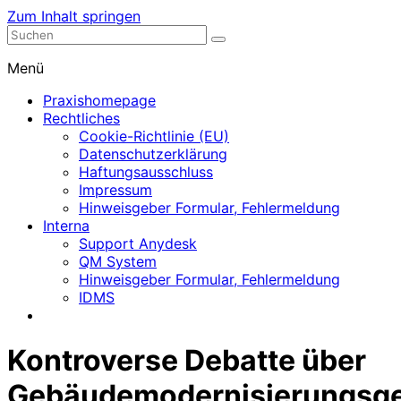
Zum Inhalt springen
Nephrologische Praxis mit Dialyse
Dialyse Leer
Menü
Praxishomepage
Rechtliches
Cookie-Richtlinie (EU)
Datenschutzerklärung
Haftungsausschluss
Impressum
Hinweisgeber Formular, Fehlermeldung
Interna
Support Anydesk
QM System
Hinweisgeber Formular, Fehlermeldung
IDMS
Kontroverse Debatte über
Gebäudemodernisierungsg