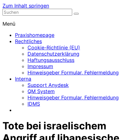
Zum Inhalt springen
Nephrologische Praxis mit Dialyse
Dialyse Leer
Menü
Praxishomepage
Rechtliches
Cookie-Richtlinie (EU)
Datenschutzerklärung
Haftungsausschluss
Impressum
Hinweisgeber Formular, Fehlermeldung
Interna
Support Anydesk
QM System
Hinweisgeber Formular, Fehlermeldung
IDMS
Tote bei israelischem
Angriff auf libanesische