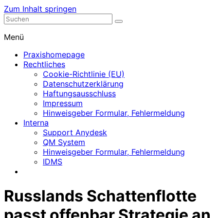
Zum Inhalt springen
Nephrologische Praxis mit Dialyse
Dialyse Leer
Menü
Praxishomepage
Rechtliches
Cookie-Richtlinie (EU)
Datenschutzerklärung
Haftungsausschluss
Impressum
Hinweisgeber Formular, Fehlermeldung
Interna
Support Anydesk
QM System
Hinweisgeber Formular, Fehlermeldung
IDMS
Russlands Schattenflotte
passt offenbar Strategie an