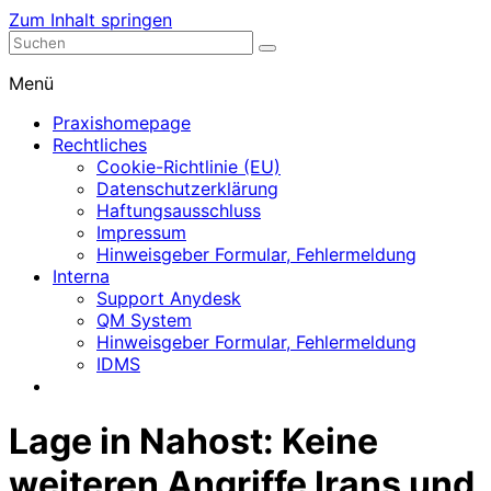
Zum Inhalt springen
Nephrologische Praxis mit Dialyse
Dialyse Leer
Menü
Praxishomepage
Rechtliches
Cookie-Richtlinie (EU)
Datenschutzerklärung
Haftungsausschluss
Impressum
Hinweisgeber Formular, Fehlermeldung
Interna
Support Anydesk
QM System
Hinweisgeber Formular, Fehlermeldung
IDMS
Lage in Nahost: Keine
weiteren Angriffe Irans und