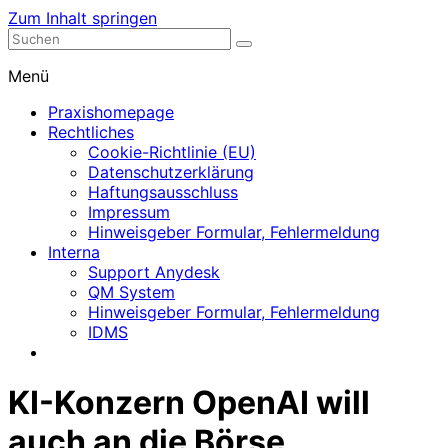
Zum Inhalt springen
Nephrologische Praxis mit Dialyse
Dialyse Leer
Menü
Praxishomepage
Rechtliches
Cookie-Richtlinie (EU)
Datenschutzerklärung
Haftungsausschluss
Impressum
Hinweisgeber Formular, Fehlermeldung
Interna
Support Anydesk
QM System
Hinweisgeber Formular, Fehlermeldung
IDMS
KI-Konzern OpenAI will
auch an die Börse