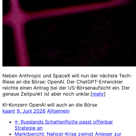
Neben Anthropic und SpaceX will nun der nächste Tech-
Riese an die Börse: OpenAI. Der ChatGPT-Entwickler
reichte einen Antrag bei der US-Börsenaufsicht ein. Der
genaue Zeitpunkt ist aber noch unklar.[
mehr
]
KI-Konzern OpenAI will auch an die Börse
kaant
9. Juni 2026
Allgemein
←
Russlands Schattenflotte passt offenbar
Strategie an
Marktbericht: Nahost-Krise zwingt Anleger zur