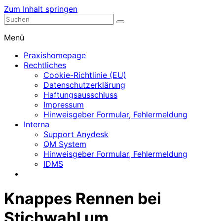
Zum Inhalt springen
Nephrologische Praxis mit Dialyse
Dialyse Leer
Menü
Praxishomepage
Rechtliches
Cookie-Richtlinie (EU)
Datenschutzerklärung
Haftungsausschluss
Impressum
Hinweisgeber Formular, Fehlermeldung
Interna
Support Anydesk
QM System
Hinweisgeber Formular, Fehlermeldung
IDMS
Knappes Rennen bei
Stichwahl um