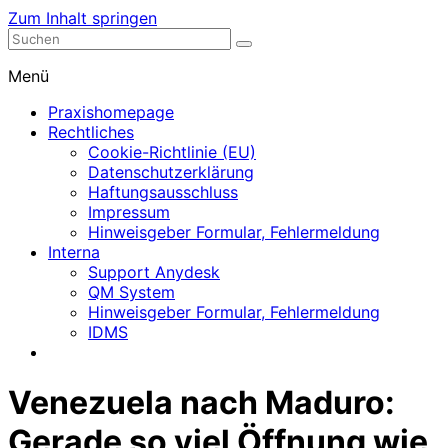
Zum Inhalt springen
Nephrologische Praxis mit Dialyse
Dialyse Leer
Menü
Praxishomepage
Rechtliches
Cookie-Richtlinie (EU)
Datenschutzerklärung
Haftungsausschluss
Impressum
Hinweisgeber Formular, Fehlermeldung
Interna
Support Anydesk
QM System
Hinweisgeber Formular, Fehlermeldung
IDMS
Venezuela nach Maduro:
Gerade so viel Öffnung wie