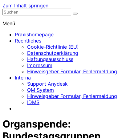
Zum Inhalt springen
Nephrologische Praxis mit Dialyse
Dialyse Leer
Menü
Praxishomepage
Rechtliches
Cookie-Richtlinie (EU)
Datenschutzerklärung
Haftungsausschluss
Impressum
Hinweisgeber Formular, Fehlermeldung
Interna
Support Anydesk
QM System
Hinweisgeber Formular, Fehlermeldung
IDMS
Organspende:
Bundestagsgruppen