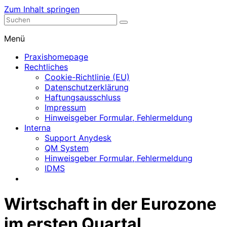
Zum Inhalt springen
Nephrologische Praxis mit Dialyse
Dialyse Leer
Menü
Praxishomepage
Rechtliches
Cookie-Richtlinie (EU)
Datenschutzerklärung
Haftungsausschluss
Impressum
Hinweisgeber Formular, Fehlermeldung
Interna
Support Anydesk
QM System
Hinweisgeber Formular, Fehlermeldung
IDMS
Wirtschaft in der Eurozone
im ersten Quartal