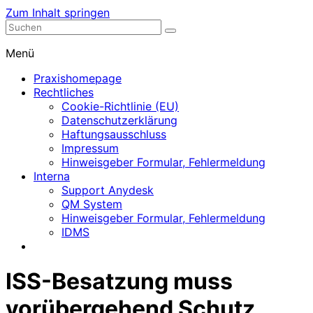
Zum Inhalt springen
Nephrologische Praxis mit Dialyse
Dialyse Leer
Menü
Praxishomepage
Rechtliches
Cookie-Richtlinie (EU)
Datenschutzerklärung
Haftungsausschluss
Impressum
Hinweisgeber Formular, Fehlermeldung
Interna
Support Anydesk
QM System
Hinweisgeber Formular, Fehlermeldung
IDMS
ISS-Besatzung muss
vorübergehend Schutz