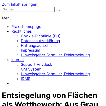
Zum Inhalt springen
Nephrologische Praxis mit Dialyse
Dialyse Leer
Menü
Praxishomepage
Rechtliches
Cookie-Richtlinie (EU)
Datenschutzerklärung
Haftungsausschluss
Impressum
Hinweisgeber Formular, Fehlermeldung
Interna
Support Anydesk
QM System
Hinweisgeber Formular, Fehlermeldung
IDMS
Entsiegelung von Flächen
als Wettbewerb: Aus Grau