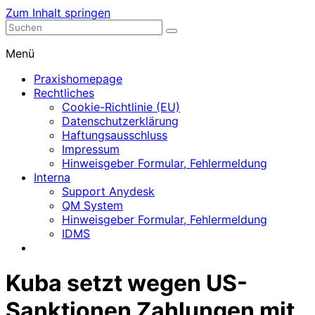
Zum Inhalt springen
Nephrologische Praxis mit Dialyse
Dialyse Leer
Menü
Praxishomepage
Rechtliches
Cookie-Richtlinie (EU)
Datenschutzerklärung
Haftungsausschluss
Impressum
Hinweisgeber Formular, Fehlermeldung
Interna
Support Anydesk
QM System
Hinweisgeber Formular, Fehlermeldung
IDMS
Kuba setzt wegen US-
Sanktionen Zahlungen mit