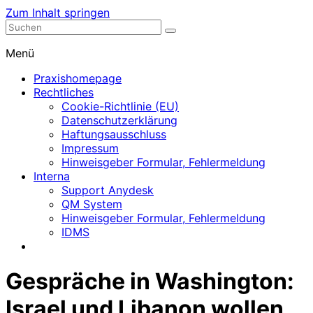
Zum Inhalt springen
Nephrologische Praxis mit Dialyse
Dialyse Leer
Menü
Praxishomepage
Rechtliches
Cookie-Richtlinie (EU)
Datenschutzerklärung
Haftungsausschluss
Impressum
Hinweisgeber Formular, Fehlermeldung
Interna
Support Anydesk
QM System
Hinweisgeber Formular, Fehlermeldung
IDMS
Gespräche in Washington:
Israel und Libanon wollen