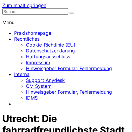
Zum Inhalt springen
Nephrologische Praxis mit Dialyse
Dialyse Leer
Menü
Praxishomepage
Rechtliches
Cookie-Richtlinie (EU)
Datenschutzerklärung
Haftungsausschluss
Impressum
Hinweisgeber Formular, Fehlermeldung
Interna
Support Anydesk
QM System
Hinweisgeber Formular, Fehlermeldung
IDMS
Utrecht: Die
fahrradfreundlichste Stadt