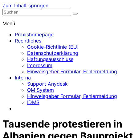
Zum Inhalt springen
Nephrologische Praxis mit Dialyse
Dialyse Leer
Menü
Praxishomepage
Rechtliches
Cookie-Richtlinie (EU)
Datenschutzerklärung
Haftungsausschluss
Impressum
Hinweisgeber Formular, Fehlermeldung
Interna
Support Anydesk
QM System
Hinweisgeber Formular, Fehlermeldung
IDMS
Tausende protestieren in
Albanien gegen Bauprojekt