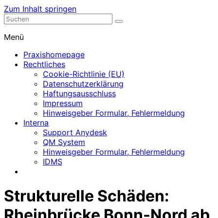
Zum Inhalt springen
Nephrologische Praxis mit Dialyse
Dialyse Leer
Menü
Praxishomepage
Rechtliches
Cookie-Richtlinie (EU)
Datenschutzerklärung
Haftungsausschluss
Impressum
Hinweisgeber Formular, Fehlermeldung
Interna
Support Anydesk
QM System
Hinweisgeber Formular, Fehlermeldung
IDMS
Strukturelle Schäden:
Rheinbrücke Bonn-Nord ab