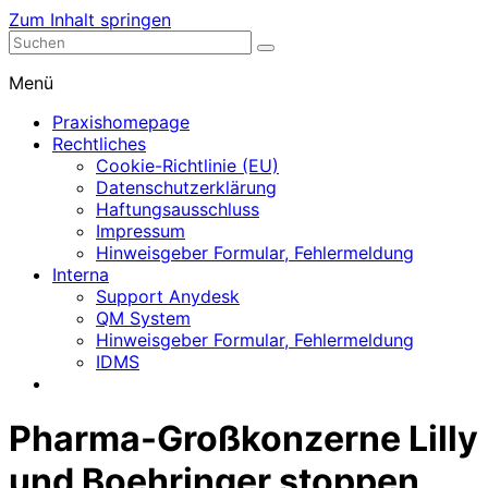
Zum Inhalt springen
Nephrologische Praxis mit Dialyse
Dialyse Leer
Menü
Praxishomepage
Rechtliches
Cookie-Richtlinie (EU)
Datenschutzerklärung
Haftungsausschluss
Impressum
Hinweisgeber Formular, Fehlermeldung
Interna
Support Anydesk
QM System
Hinweisgeber Formular, Fehlermeldung
IDMS
Pharma-Großkonzerne Lilly
und Boehringer stoppen