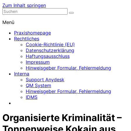
Zum Inhalt springen
Nephrologische Praxis mit Dialyse
Dialyse Leer
Menü
Praxishomepage
Rechtliches
Cookie-Richtlinie (EU)
Datenschutzerklärung
Haftungsausschluss
Impressum
Hinweisgeber Formular, Fehlermeldung
Interna
Support Anydesk
QM System
Hinweisgeber Formular, Fehlermeldung
IDMS
Organisierte Kriminalität –
Tonnenweise Kokain aus