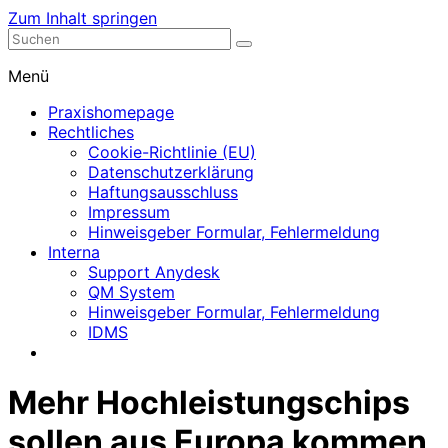
Zum Inhalt springen
Nephrologische Praxis mit Dialyse
Dialyse Leer
Menü
Praxishomepage
Rechtliches
Cookie-Richtlinie (EU)
Datenschutzerklärung
Haftungsausschluss
Impressum
Hinweisgeber Formular, Fehlermeldung
Interna
Support Anydesk
QM System
Hinweisgeber Formular, Fehlermeldung
IDMS
Mehr Hochleistungschips
sollen aus Europa kommen