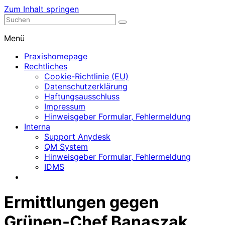
Zum Inhalt springen
Nephrologische Praxis mit Dialyse
Dialyse Leer
Menü
Praxishomepage
Rechtliches
Cookie-Richtlinie (EU)
Datenschutzerklärung
Haftungsausschluss
Impressum
Hinweisgeber Formular, Fehlermeldung
Interna
Support Anydesk
QM System
Hinweisgeber Formular, Fehlermeldung
IDMS
Ermittlungen gegen
Grünen-Chef Banaszak