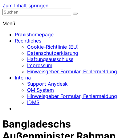
Zum Inhalt springen
Nephrologische Praxis mit Dialyse
Dialyse Leer
Menü
Praxishomepage
Rechtliches
Cookie-Richtlinie (EU)
Datenschutzerklärung
Haftungsausschluss
Impressum
Hinweisgeber Formular, Fehlermeldung
Interna
Support Anydesk
QM System
Hinweisgeber Formular, Fehlermeldung
IDMS
Bangladeschs
Außenminister Rahman