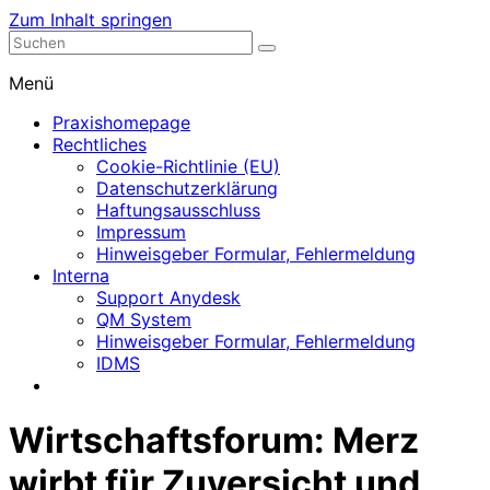
Zum Inhalt springen
Nephrologische Praxis mit Dialyse
Dialyse Leer
Menü
Praxishomepage
Rechtliches
Cookie-Richtlinie (EU)
Datenschutzerklärung
Haftungsausschluss
Impressum
Hinweisgeber Formular, Fehlermeldung
Interna
Support Anydesk
QM System
Hinweisgeber Formular, Fehlermeldung
IDMS
Wirtschaftsforum: Merz
wirbt für Zuversicht und