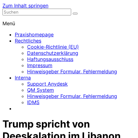
Zum Inhalt springen
Nephrologische Praxis mit Dialyse
Dialyse Leer
Menü
Praxishomepage
Rechtliches
Cookie-Richtlinie (EU)
Datenschutzerklärung
Haftungsausschluss
Impressum
Hinweisgeber Formular, Fehlermeldung
Interna
Support Anydesk
QM System
Hinweisgeber Formular, Fehlermeldung
IDMS
Trump spricht von
Deeskalation im Libanon