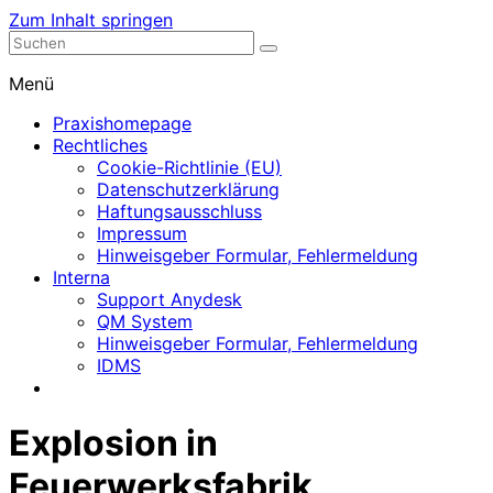
Zum Inhalt springen
Nephrologische Praxis mit Dialyse
Dialyse Leer
Menü
Praxishomepage
Rechtliches
Cookie-Richtlinie (EU)
Datenschutzerklärung
Haftungsausschluss
Impressum
Hinweisgeber Formular, Fehlermeldung
Interna
Support Anydesk
QM System
Hinweisgeber Formular, Fehlermeldung
IDMS
Explosion in
Feuerwerksfabrik