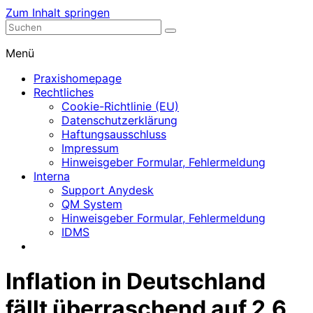
Zum Inhalt springen
Nephrologische Praxis mit Dialyse
Dialyse Leer
Menü
Praxishomepage
Rechtliches
Cookie-Richtlinie (EU)
Datenschutzerklärung
Haftungsausschluss
Impressum
Hinweisgeber Formular, Fehlermeldung
Interna
Support Anydesk
QM System
Hinweisgeber Formular, Fehlermeldung
IDMS
Inflation in Deutschland
fällt überraschend auf 2,6