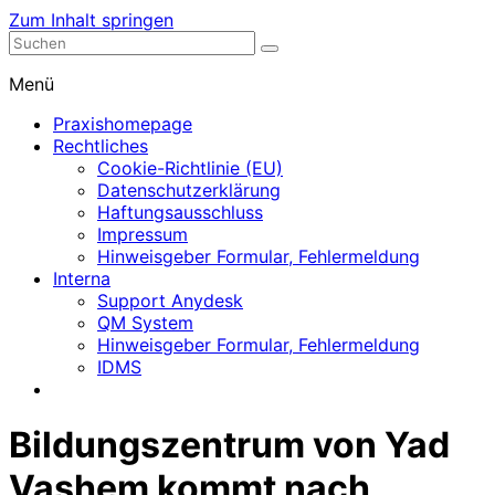
Zum Inhalt springen
Nephrologische Praxis mit Dialyse
Dialyse Leer
Menü
Praxishomepage
Rechtliches
Cookie-Richtlinie (EU)
Datenschutzerklärung
Haftungsausschluss
Impressum
Hinweisgeber Formular, Fehlermeldung
Interna
Support Anydesk
QM System
Hinweisgeber Formular, Fehlermeldung
IDMS
Bildungszentrum von Yad
Vashem kommt nach