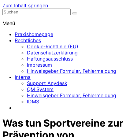
Zum Inhalt springen
Nephrologische Praxis mit Dialyse
Dialyse Leer
Menü
Praxishomepage
Rechtliches
Cookie-Richtlinie (EU)
Datenschutzerklärung
Haftungsausschluss
Impressum
Hinweisgeber Formular, Fehlermeldung
Interna
Support Anydesk
QM System
Hinweisgeber Formular, Fehlermeldung
IDMS
Was tun Sportvereine zur
Prävention von