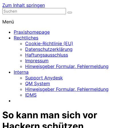
Zum Inhalt springen
Nephrologische Praxis mit Dialyse
Dialyse Leer
Menü
Praxishomepage
Rechtliches
Cookie-Richtlinie (EU)
Datenschutzerklärung
Haftungsausschluss
Impressum
Hinweisgeber Formular, Fehlermeldung
Interna
Support Anydesk
QM System
Hinweisgeber Formular, Fehlermeldung
IDMS
So kann man sich vor
Hackern schützen