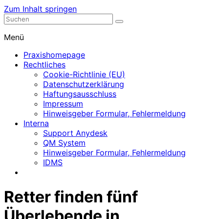
Zum Inhalt springen
Nephrologische Praxis mit Dialyse
Dialyse Leer
Menü
Praxishomepage
Rechtliches
Cookie-Richtlinie (EU)
Datenschutzerklärung
Haftungsausschluss
Impressum
Hinweisgeber Formular, Fehlermeldung
Interna
Support Anydesk
QM System
Hinweisgeber Formular, Fehlermeldung
IDMS
Retter finden fünf
Überlebende in