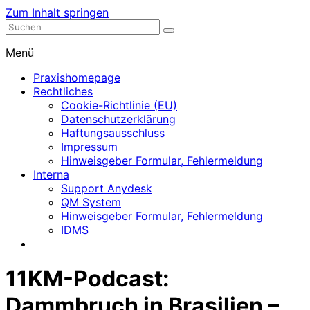
Zum Inhalt springen
Nephrologische Praxis mit Dialyse
Dialyse Leer
Menü
Praxishomepage
Rechtliches
Cookie-Richtlinie (EU)
Datenschutzerklärung
Haftungsausschluss
Impressum
Hinweisgeber Formular, Fehlermeldung
Interna
Support Anydesk
QM System
Hinweisgeber Formular, Fehlermeldung
IDMS
11KM-Podcast:
Dammbruch in Brasilien –