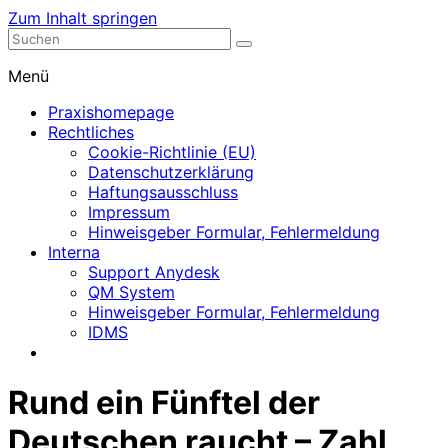
Zum Inhalt springen
Nephrologische Praxis mit Dialyse
Dialyse Leer
Menü
Praxishomepage
Rechtliches
Cookie-Richtlinie (EU)
Datenschutzerklärung
Haftungsausschluss
Impressum
Hinweisgeber Formular, Fehlermeldung
Interna
Support Anydesk
QM System
Hinweisgeber Formular, Fehlermeldung
IDMS
Rund ein Fünftel der
Deutschen raucht – Zahl