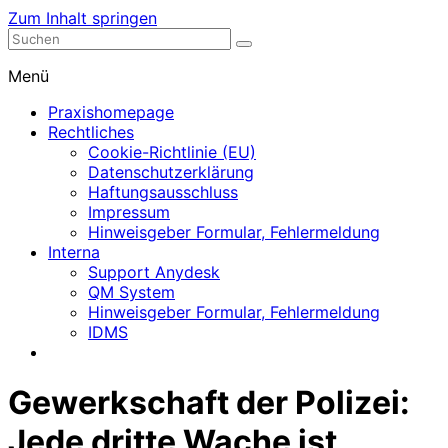
Zum Inhalt springen
Nephrologische Praxis mit Dialyse
Dialyse Leer
Menü
Praxishomepage
Rechtliches
Cookie-Richtlinie (EU)
Datenschutzerklärung
Haftungsausschluss
Impressum
Hinweisgeber Formular, Fehlermeldung
Interna
Support Anydesk
QM System
Hinweisgeber Formular, Fehlermeldung
IDMS
Gewerkschaft der Polizei:
Jede dritte Wache ist