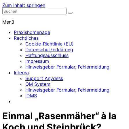
Zum Inhalt springen
Nephrologische Praxis mit Dialyse
Dialyse Leer
Menü
Praxishomepage
Rechtliches
Cookie-Richtlinie (EU)
Datenschutzerklärung
Haftungsausschluss
Impressum
Hinweisgeber Formular, Fehlermeldung
Interna
Support Anydesk
QM System
Hinweisgeber Formular, Fehlermeldung
IDMS
Einmal „Rasenmäher“ à la
Koch und Steinbrück?