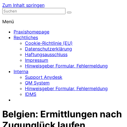
Zum Inhalt springen
Nephrologische Praxis mit Dialyse
Dialyse Leer
Menü
Praxishomepage
Rechtliches
Cookie-Richtlinie (EU)
Datenschutzerklärung
Haftungsausschluss
Impressum
Hinweisgeber Formular, Fehlermeldung
Interna
Support Anydesk
QM System
Hinweisgeber Formular, Fehlermeldung
IDMS
Belgien: Ermittlungen nach
Zugunglück laufen