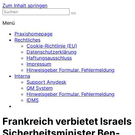
Zum Inhalt springen
Nephrologische Praxis mit Dialyse
Dialyse Leer
Menü
Praxishomepage
Rechtliches
Cookie-Richtlinie (EU)
Datenschutzerklärung
Haftungsausschluss
Impressum
Hinweisgeber Formular, Fehlermeldung
Interna
Support Anydesk
QM System
Hinweisgeber Formular, Fehlermeldung
IDMS
Frankreich verbietet Israels
Sicherheitsminister Ben-