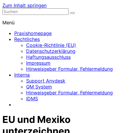
Zum Inhalt springen
Nephrologische Praxis mit Dialyse
Dialyse Leer
Menü
Praxishomepage
Rechtliches
Cookie-Richtlinie (EU)
Datenschutzerklärung
Haftungsausschluss
Impressum
Hinweisgeber Formular, Fehlermeldung
Interna
Support Anydesk
QM System
Hinweisgeber Formular, Fehlermeldung
IDMS
EU und Mexiko
unterzeichnen