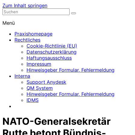
Zum Inhalt springen
Nephrologische Praxis mit Dialyse
Dialyse Leer
Menü
Praxishomepage
Rechtliches
Cookie-Richtlinie (EU)
Datenschutzerklärung
Haftungsausschluss
Impressum
Hinweisgeber Formular, Fehlermeldung
Interna
Support Anydesk
QM System
Hinweisgeber Formular, Fehlermeldung
IDMS
NATO-Generalsekretär
Rutte betont Bündnis-