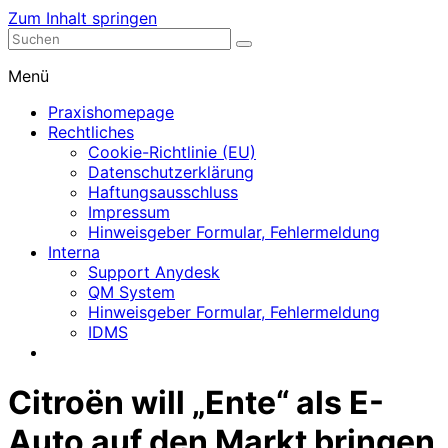
Zum Inhalt springen
Nephrologische Praxis mit Dialyse
Dialyse Leer
Menü
Praxishomepage
Rechtliches
Cookie-Richtlinie (EU)
Datenschutzerklärung
Haftungsausschluss
Impressum
Hinweisgeber Formular, Fehlermeldung
Interna
Support Anydesk
QM System
Hinweisgeber Formular, Fehlermeldung
IDMS
Citroën will „Ente“ als E-
Auto auf den Markt bringen