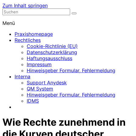
Zum Inhalt springen
Nephrologische Praxis mit Dialyse
Dialyse Leer
Menü
Praxishomepage
Rechtliches
Cookie-Richtlinie (EU)
Datenschutzerklärung
Haftungsausschluss
Impressum
Hinweisgeber Formular, Fehlermeldung
Interna
Support Anydesk
QM System
Hinweisgeber Formular, Fehlermeldung
IDMS
Wie Rechte zunehmend in
die Kurven deutscher