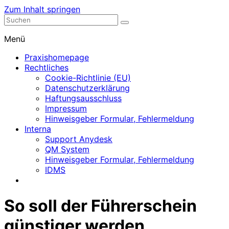
Zum Inhalt springen
Nephrologische Praxis mit Dialyse
Dialyse Leer
Menü
Praxishomepage
Rechtliches
Cookie-Richtlinie (EU)
Datenschutzerklärung
Haftungsausschluss
Impressum
Hinweisgeber Formular, Fehlermeldung
Interna
Support Anydesk
QM System
Hinweisgeber Formular, Fehlermeldung
IDMS
So soll der Führerschein
günstiger werden