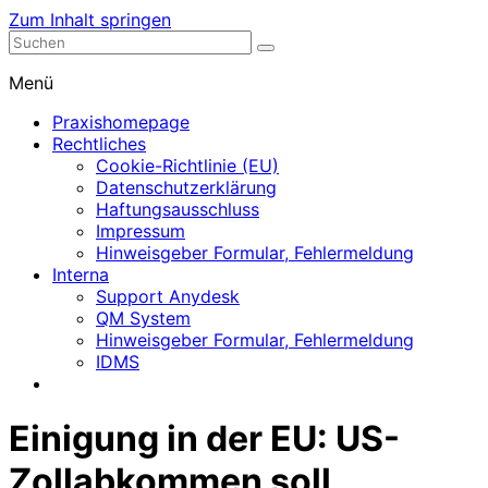
Zum Inhalt springen
Nephrologische Praxis mit Dialyse
Dialyse Leer
Menü
Praxishomepage
Rechtliches
Cookie-Richtlinie (EU)
Datenschutzerklärung
Haftungsausschluss
Impressum
Hinweisgeber Formular, Fehlermeldung
Interna
Support Anydesk
QM System
Hinweisgeber Formular, Fehlermeldung
IDMS
Einigung in der EU: US-
Zollabkommen soll