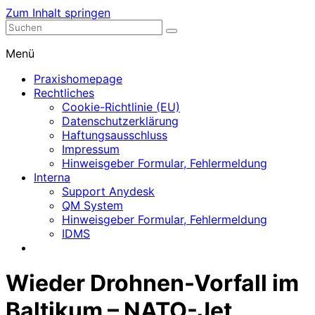
Zum Inhalt springen
Nephrologische Praxis mit Dialyse
Dialyse Leer
Menü
Praxishomepage
Rechtliches
Cookie-Richtlinie (EU)
Datenschutzerklärung
Haftungsausschluss
Impressum
Hinweisgeber Formular, Fehlermeldung
Interna
Support Anydesk
QM System
Hinweisgeber Formular, Fehlermeldung
IDMS
Wieder Drohnen-Vorfall im
Baltikum – NATO-Jet