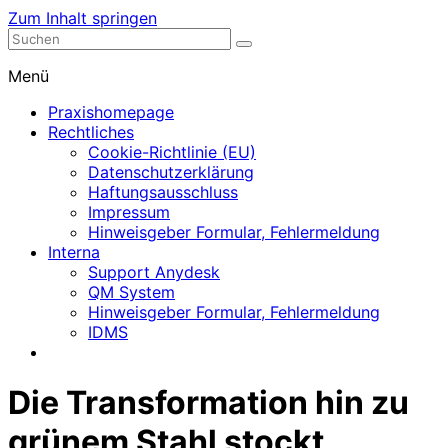
Zum Inhalt springen
Nephrologische Praxis mit Dialyse
Dialyse Leer
Menü
Praxishomepage
Rechtliches
Cookie-Richtlinie (EU)
Datenschutzerklärung
Haftungsausschluss
Impressum
Hinweisgeber Formular, Fehlermeldung
Interna
Support Anydesk
QM System
Hinweisgeber Formular, Fehlermeldung
IDMS
Die Transformation hin zu
grünem Stahl stockt