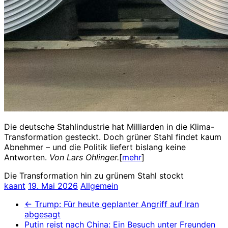
Die deutsche Stahlindustrie hat Milliarden in die Klima-
Transformation gesteckt. Doch grüner Stahl findet kaum
Abnehmer – und die Politik liefert bislang keine
Antworten.
Von Lars Ohlinger.
[
mehr
]
Die Transformation hin zu grünem Stahl stockt
kaant
19. Mai 2026
Allgemein
←
Trump: Für heute geplanter Angriff auf Iran
abgesagt
Putin reist nach China: Ein Besuch unter Freunden