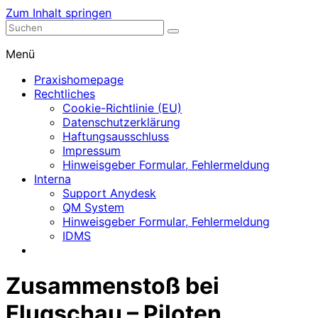
Zum Inhalt springen
Nephrologische Praxis mit Dialyse
Dialyse Leer
Menü
Praxishomepage
Rechtliches
Cookie-Richtlinie (EU)
Datenschutzerklärung
Haftungsausschluss
Impressum
Hinweisgeber Formular, Fehlermeldung
Interna
Support Anydesk
QM System
Hinweisgeber Formular, Fehlermeldung
IDMS
Zusammenstoß bei
Flugschau – Piloten