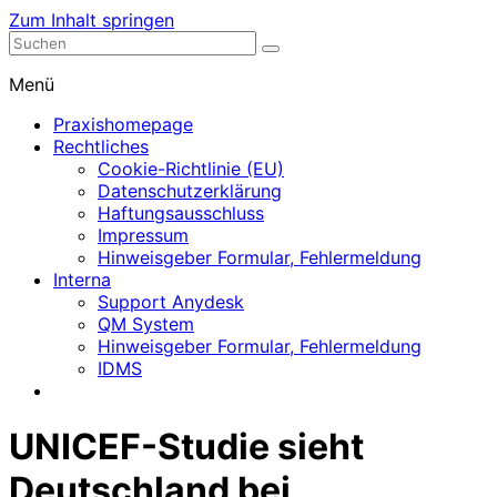
Zum Inhalt springen
Nephrologische Praxis mit Dialyse
Dialyse Leer
Menü
Praxishomepage
Rechtliches
Cookie-Richtlinie (EU)
Datenschutzerklärung
Haftungsausschluss
Impressum
Hinweisgeber Formular, Fehlermeldung
Interna
Support Anydesk
QM System
Hinweisgeber Formular, Fehlermeldung
IDMS
UNICEF-Studie sieht
Deutschland bei