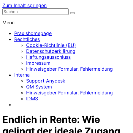
Zum Inhalt springen
Nephrologische Praxis mit Dialyse
Dialyse Leer
Menü
Praxishomepage
Rechtliches
Cookie-Richtlinie (EU)
Datenschutzerklärung
Haftungsausschluss
Impressum
Hinweisgeber Formular, Fehlermeldung
Interna
Support Anydesk
QM System
Hinweisgeber Formular, Fehlermeldung
IDMS
Endlich in Rente: Wie
gelingt der ideale Zugang