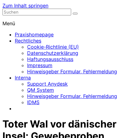
Zum Inhalt springen
Nephrologische Praxis mit Dialyse
Dialyse Leer
Menü
Praxishomepage
Rechtliches
Cookie-Richtlinie (EU)
Datenschutzerklärung
Haftungsausschluss
Impressum
Hinweisgeber Formular, Fehlermeldung
Interna
Support Anydesk
QM System
Hinweisgeber Formular, Fehlermeldung
IDMS
Toter Wal vor dänischer
Insel: Gewebeproben