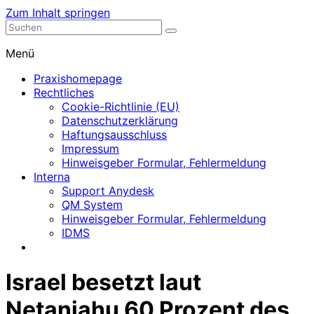
Zum Inhalt springen
Nephrologische Praxis mit Dialyse
Dialyse Leer
Menü
Praxishomepage
Rechtliches
Cookie-Richtlinie (EU)
Datenschutzerklärung
Haftungsausschluss
Impressum
Hinweisgeber Formular, Fehlermeldung
Interna
Support Anydesk
QM System
Hinweisgeber Formular, Fehlermeldung
IDMS
Israel besetzt laut
Netanjahu 60 Prozent des