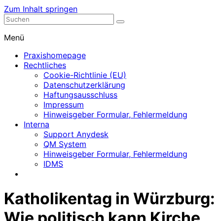
Zum Inhalt springen
Nephrologische Praxis mit Dialyse
Dialyse Leer
Menü
Praxishomepage
Rechtliches
Cookie-Richtlinie (EU)
Datenschutzerklärung
Haftungsausschluss
Impressum
Hinweisgeber Formular, Fehlermeldung
Interna
Support Anydesk
QM System
Hinweisgeber Formular, Fehlermeldung
IDMS
Katholikentag in Würzburg:
Wie politisch kann Kirche